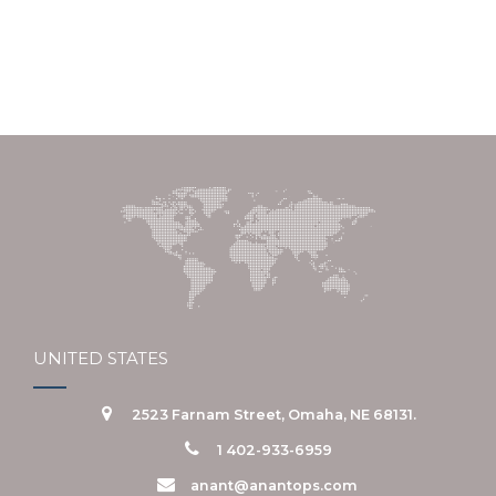
UNITED STATES
2523 Farnam Street, Omaha, NE 68131.
1 402-933-6959
anant@anantops.com